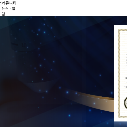
적
커뮤니티
례
뉴스 · 알
림