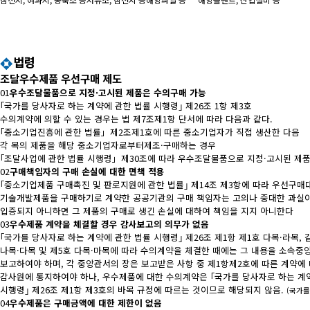
법령
조달우수제품 우선구매 제도
01
우수조달물품으로 지정·고시된 제품은 수의구매 가능
｢국가를 당사자로 하는 계약에 관한 법률 시행령｣ 제26조 1항 제3호
수의계약에 의할 수 있는 경우는 법 제7조제1항 단서에 따라 다음과 같다.
｢중소기업진흥에 관한 법률」제2조제1호에 따른 중소기업자가 직접 생산한 다음
각 목의 제품을 해당 중소기업자로부터제조·구매하는 경우
｢조달사업에 관한 법률 시행령」제30조에 따라 우수조달물품으로 지정·고시된 제
02
구매책임자의 구매 손실에 대한 면책 적용
｢중소기업제품 구매촉진 및 판로지원에 관한 법률｣ 제14조 제3항에 따라 우선구매
기술개발제품을 구매하기로 계약한
공공기관의 구매 책임자는 고의나 중대한 과실
입증되지 아니하면 그 제품의 구매로 생긴 손실에 대하여 책임을 지지 아니한다
03
우수제품 계약을 체결할 경우 감사보고의 의무가 없음
｢국가를 당사자로 하는 계약에 관한 법률 시행령｣ 제26조 제1항 제1호 다목·라목, 같
나목·다목 및 제5호 다목·마목에 따라 수의계약을 체결한 때에는 그 내용을 소속중
보고하여야 하며, 각 중앙관서의 장은 보고받은 사항 중 제1항제2호에 따른 계약에
감사원에 통지하여야 하나,
우수제품에 대한 수의계약은 ｢국가를 당사자로 하는 계
시행령｣ 제26조 제1항 제3호의 바목 규정에 따르는 것이므로 해당되지 않음.
(국가를
04
우수제품은 구매금액에 대한 제한이 없음