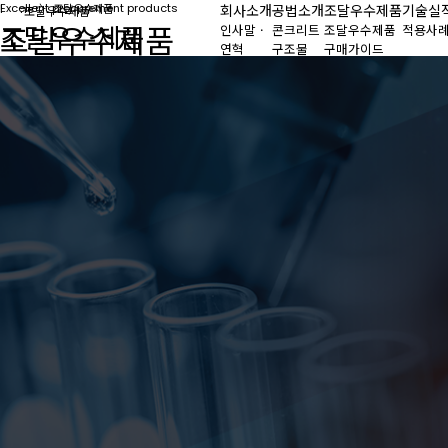
Home
Excellent procurement products
〉
조달우수제품
회사소개
공법소개
조달우수제품
기술실
조달우수제품
조달우수제품
조달우수제품
인사말 ·
콘크리트
조달우수제품
적용사
연혁
구조물
구매가이드
기술 연구
강구조물
소
바닥재
인증서
오시는 길