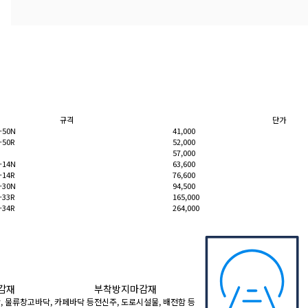
규격
단가
-50N
41,000
-50R
52,000
57,000
-14N
63,600
-14R
76,600
-30N
94,500
-33R
165,000
-34R
264,000
감재
부착방지마감재
, 물류창고바닥, 카페바닥 등
전신주, 도로시설물, 배전함 등