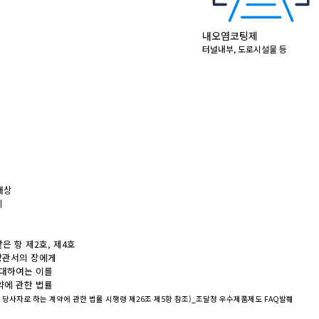
내오염코팅제
터널내부, 도로시설물 등
품
대상
이
은 항 제2호, 제4호
앙관서의 장에게
 대하여는 이를
약에 관한 법률
 당사자로 하는 계약에 관한 법률 시행령 제26조 제5항 참조)_조달청 우수제품제도 FAQ발췌