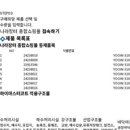
STEP03
구매희망 제품 선택 및
수량을 입력합니다.
나라장터 종합쇼핑몰
접속하기
제품 목록표
나라장터 종합쇼핑몰 등재품목
NO
식별번호
1
24238010
YOOIN-310
2
24238009
YOOIN-310
3
23913546
YOOIN-310
4
24238021
YOOIN-310
5
24238022
YOOIN-310
6
24238018
YOOIN-310
7
24238017
YOOIN-310
8
24238016
YOOIN-310
하이마스터코트 적용구조물
수처리시설
하수처리시설
강구조물
산업구조물
바닥마
정수지, 배수지, 응집지,
농축조, 용해조,
교량, 배수갑문,
유류저장탱크, 발전소,
공장바닥
침전지, 여과지, 농축조 등
저류조, 침전지 등
해양파일 등
해양플랜트, 산업설비 등